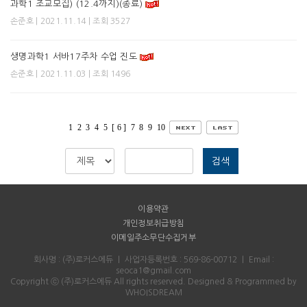
과학1 조교모집) (12.4까지)(종료)
| 2021.11.14 | 조회 3527
손준호
생명과학1 서바17주차 수업 진도
| 2021.11.03 | 조회 1496
손준호
1
2
3
4
5
[ 6 ]
7
8
9
10
검색
이용약관
개인정보취급방침
이메일주소무단수집거부
회사명 : (주)로커스에듀
｜
사업자등록번호 : 569-86-00712
｜
Email :
seoca1@gmail.com
Copyright ⓒ (주)로커스에듀 All rights reserved.
Designed & Programmed by
WHOISDREAM