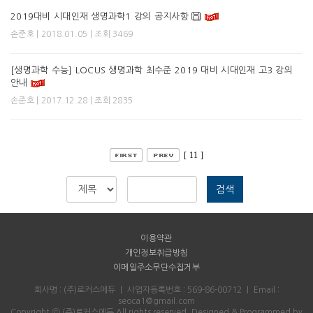
2019대비 시대인재 생명과학1 강의 공지사항
| 2018.01.05 | 조회 3469
손준호
[생명과학 수능] LOCUS 생명과학 최수준 2019 대비 시대인재 고3 강의
안내
| 2017.12.28 | 조회 2835
손준호
[ 11 ]
검색
이용약관
개인정보취급방침
이메일주소무단수집거부
회사명 : (주)로커스에듀
｜
사업자등록번호 : 569-86-00712
｜
Email :
seoca1@gmail.com
Copyright ⓒ (주)로커스에듀 All rights reserved.
Designed & Programmed by