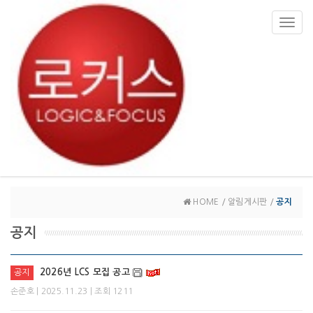
Toggl
navig
HOME / 알림게시판 /
공지
공지
2026년 LCS 모집 공고
공지
| 2025.11.23 | 조회 1211
손준호