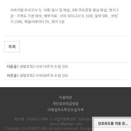
서바이벌 모의고사 9, 10회 응시 및 해설, 9회 주요문항 중심 해설, 엣지 3
권 - 가계도 기본 해석, 배부자료 : 서바 모의고사 9,10회, 알파 9회 , 브릿
지 29회, 엑셀러레이터 55, 엣지 3권
목록
다음글 |
생명과학2 서바10주차 수업 진도
이전글 |
생명과학2 서바09주차 수업 진도
이용약관
개인정보취급방침
이메일주소무단수집거부
회사명 : (주)로커스에듀
｜
사업자등록번호 : 569-86-00712
｜
Email :
seoca1@gmail.com
Copyright ⓒ (주)로커스에듀 All rights reserved.
Designed & Programmed by