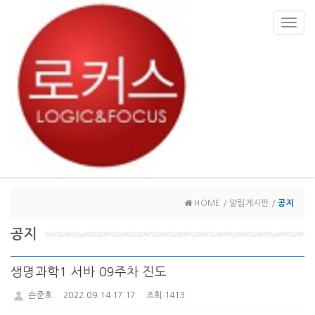
Toggl
navig
HOME / 알림게시판 /
공지
공지
생명과학1 서바 09주차 진도
손준호
2022.09.14 17:17
조회 1413