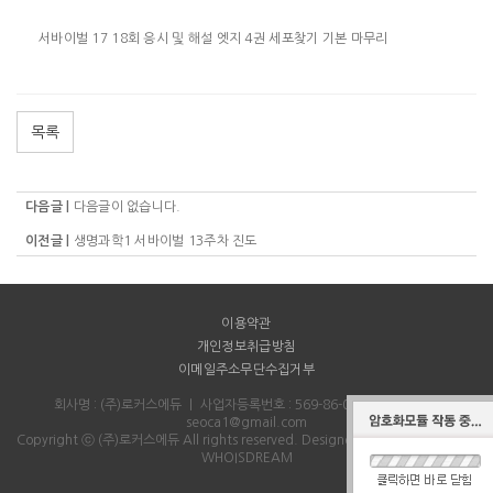
서바이벌 17 18회 응시 및 해설 엣지 4권 세포찾기 기본 마무리
목록
다음글 |
다음글이 없습니다.
이전글 |
생명과학1 서바이벌 13주차 진도
이용약관
개인정보취급방침
이메일주소무단수집거부
회사명 : (주)로커스에듀
｜
사업자등록번호 : 569-86-00712
｜
Email :
seoca1@gmail.com
Copyright ⓒ (주)로커스에듀 All rights reserved.
Designed & Programmed by
WHOISDREAM