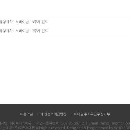
생명과학1 서바이벌 13주차 진도
생명과학1 서바이벌 17주차 진도
이용약관
개인정보취급방침
이메일주소무단수집거부
회사명 : (주)로커스에듀
｜
사업자등록번호 : 569-86-00712
｜
Email : seoca1@gmail.c
right ⓒ (주)로커스에듀 All rights reserved.
Designed & Programmed by WHOISD