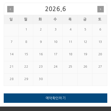
2026.6
일
월
화
수
목
금
토
예약확인하기