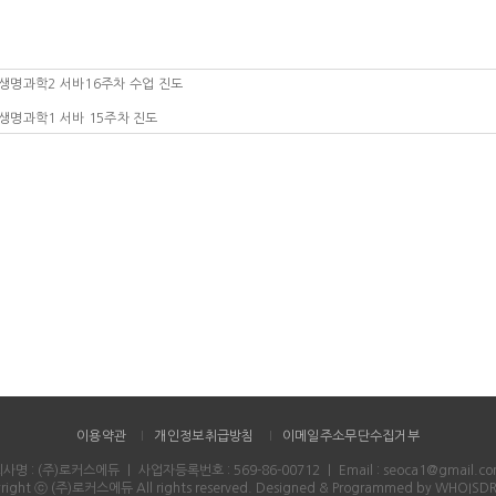
생명과학2 서바16주차 수업 진도
생명과학1 서바 15주차 진도
이용약관
개인정보취급방침
이메일주소무단수집거부
회사명 : (주)로커스에듀
｜
사업자등록번호 : 569-86-00712
｜
Email : seoca1@gmail.c
right ⓒ (주)로커스에듀 All rights reserved.
Designed & Programmed by WHOISD