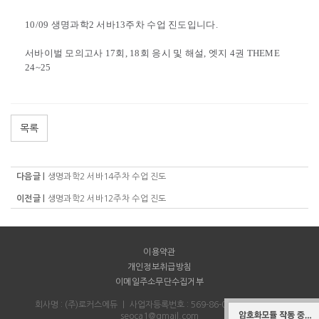
10/09 생명과학2 서바13주차 수업 진도입니다.
서바이벌 모의고사 17회, 18회 응시 및 해설, 엣지 4권 THEME
24~25
목록
다음글 |
생명과학2 서바14주차 수업 진도
이전글 |
생명과학2 서바12주차 수업 진도
이용약관
개인정보취급방침
이메일주소무단수집거부
회사명 : (주)로커스에듀
｜
사업자등록번호 : 569-86-00712
｜
Email :
seoca1@gmail.com