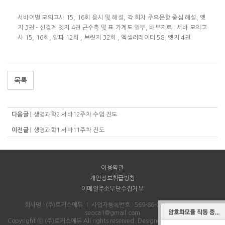
서바이벌 모의고사 15, 16회 응시 및 해설, 각 회차 주요문항 중심 해설, 엣
지 3권 - 신경계 엣지 4권 근수축 및 표 가계도 일부, 배부자료 : 서바 모의고
사 15, 16회, 알파 12회 , 브릿지 32회 , 엑셀러레이터 58, 엣지 4권
목록
다음글 |
생명과학2 서바12주차 수업 진도
이전글 |
생명과학1 서바11주차 진도
이용약관
개인정보취급방침
이메일주소무단수집거부
회사명 : (주)로커스에듀
｜
사업자등록번호 : 569-86-00712
｜
Email :
seoca1@gmail.com
Copyright ⓒ (주)로커스에듀 All rights reserved.
Designed & Programmed by