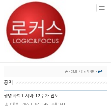
Toggl
navig
HOME / 알림게시판 /
공지
공지
생명과학1 서바 12주차 진도
손준호
2022.10.02 08:46
조회 1411