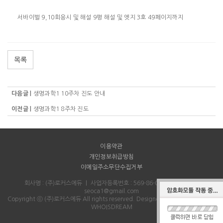
서바이벌 9,10회응시 및 해설 9평 해설 및 엣지 3호 49페이지까지
목록
다음글 |
생명과학1 10주차 진도 안내
이전글 |
생명과학1 8주차 진도
이용약관
개인정보취급방침
이메일주소무단수집거부
회사명 : (주)로커스에듀
｜
사업자등록번호 : 569-86-00712
｜
Email :
seoca1@gmail.com
Copyright ⓒ (주)로커스에듀 All rights reserved.
Designed & Programmed by
WHOISDREAM